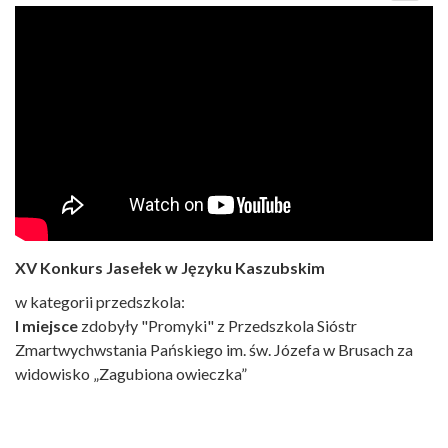
XV Konkurs Jasełek w Języku Kaszubskim
w kategorii przedszkola:
I miejsce
zdobyły "Promyki" z Przedszkola Sióstr
Zmartwychwstania Pańskiego im. św. Józefa w Brusach za
widowisko „Zagubiona owieczka”