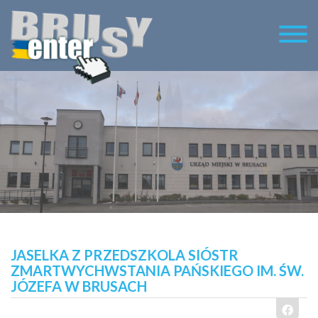
JASELKA Z PRZEDSZKOLA SIÓSTR
ZMARTWYCHWSTANIA PAŃSKIEGO IM. ŚW.
JÓZEFA W BRUSACH