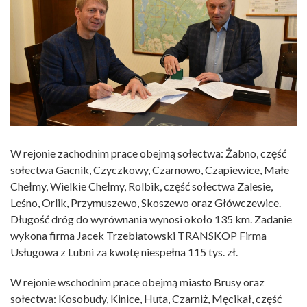
W rejonie zachodnim prace obejmą sołectwa: Żabno, część
sołectwa Gacnik, Czyczkowy, Czarnowo, Czapiewice, Małe
Chełmy, Wielkie Chełmy, Rolbik, część sołectwa Zalesie,
Leśno, Orlik, Przymuszewo, Skoszewo oraz Główczewice.
Długość dróg do wyrównania wynosi około 135 km. Zadanie
wykona firma Jacek Trzebiatowski TRANSKOP Firma
Usługowa z Lubni za kwotę niespełna 115 tys. zł.
W rejonie wschodnim prace obejmą miasto Brusy oraz
sołectwa: Kosobudy, Kinice, Huta, Czarniż, Męcikał, część