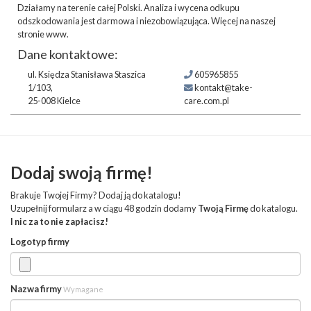
Działamy na terenie całej Polski. Analiza i wycena odkupu
odszkodowania jest darmowa i niezobowiązująca. Więcej na naszej
stronie www.
Dane kontaktowe:
ul. Księdza Stanisława Staszica
605965855
1/103,
kontakt@take-
25-008 Kielce
care.com.pl
Dodaj swoją firmę!
Brakuje Twojej Firmy? Dodaj ją do katalogu!
Uzupełnij formularz a w ciągu 48 godzin dodamy
Twoją Firmę
do katalogu.
I nic za to nie zapłacisz!
Logotyp firmy
Nazwa firmy
Wymagane